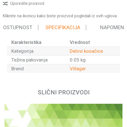
Uporedite proizvod
Kliknite na ikonicu kako biste proizvod pogledali iz svih uglova
 DOSTUPNOST
SPECIFIKACIJA
NAPOMEN
Karakteristika
Vrednost
Kategorija
Delovi kosačice
Težina pakovanja
0.05 kg
Brend
Villager
Ime/Nadimak
SLIČNI PROIZVODI
Email