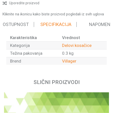
Uporedite proizvod
Kliknite na ikonicu kako biste proizvod pogledali iz svih uglova
 DOSTUPNOST
SPECIFIKACIJA
NAPOMEN
Karakteristika
Vrednost
Kategorija
Delovi kosačice
Težina pakovanja
0.3 kg
Brend
Villager
Ime/Nadimak
SLIČNI PROIZVODI
Email