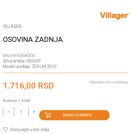
VILLAGER
OSOVINA ZADNJA
DELOVI KOSAČICE
Šifra artikla:
085059
Model uređaja:
ZEN LM 3010
Obavesti me o sniženju
1.716,00
RSD
Količina:
1
KOM
DODAJ U KORPU
Sačuvajte u listi želja