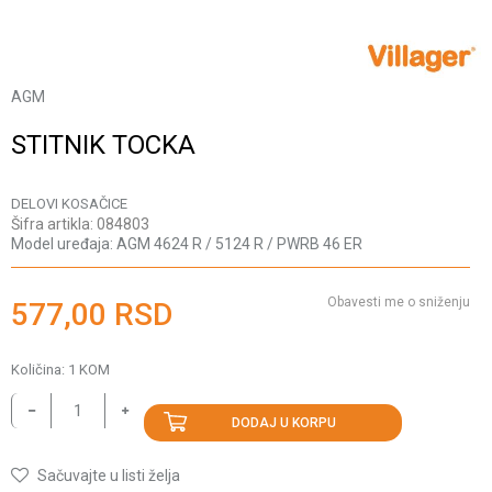
AGM
STITNIK TOCKA
DELOVI KOSAČICE
Šifra artikla:
084803
Model uređaja:
AGM 4624 R / 5124 R / PWRB 46 ER
Obavesti me o sniženju
577,00
RSD
Količina:
1
KOM
DODAJ U KORPU
Sačuvajte u listi želja