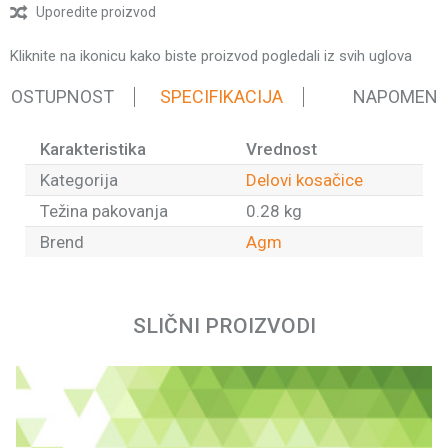
Uporedite proizvod
Kliknite na ikonicu kako biste proizvod pogledali iz svih uglova
 DOSTUPNOST
SPECIFIKACIJA
NAPOMEN
Karakteristika
Vrednost
Kategorija
Delovi kosačice
Težina pakovanja
0.28 kg
Brend
Agm
Ime/Nadimak
SLIČNI PROIZVODI
Email