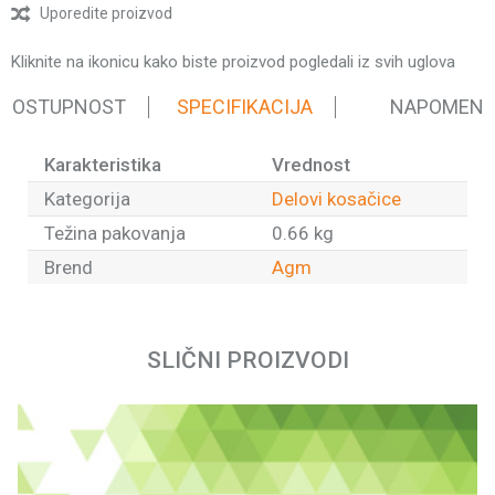
Uporedite proizvod
Kliknite na ikonicu kako biste proizvod pogledali iz svih uglova
 DOSTUPNOST
SPECIFIKACIJA
NAPOMEN
Karakteristika
Vrednost
Kategorija
Delovi kosačice
Težina pakovanja
0.66 kg
Brend
Agm
Ime/Nadimak
SLIČNI PROIZVODI
Email