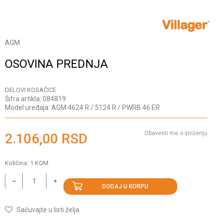
AGM
OSOVINA PREDNJA
DELOVI KOSAČICE
Šifra artikla:
084819
Model uređaja:
AGM 4624 R / 5124 R / PWRB 46 ER
Obavesti me o sniženju
2.106,00
RSD
Količina:
1
KOM
DODAJ U KORPU
Sačuvajte u listi želja