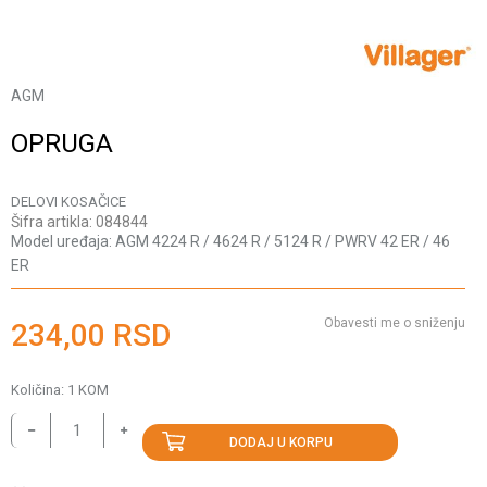
AGM
OPRUGA
DELOVI KOSAČICE
Šifra artikla:
084844
Model uređaja:
AGM 4224 R / 4624 R / 5124 R / PWRV 42 ER / 46
ER
Obavesti me o sniženju
234,00
RSD
Količina:
1
KOM
DODAJ U KORPU