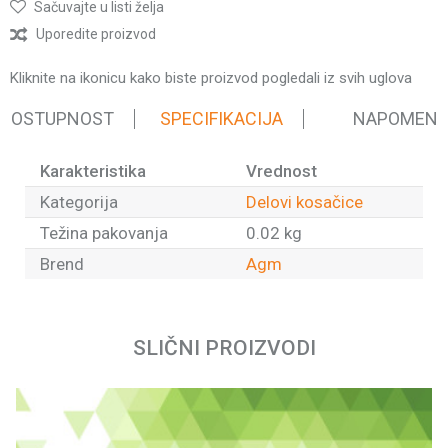
Sačuvajte u listi želja
Uporedite proizvod
Kliknite na ikonicu kako biste proizvod pogledali iz svih uglova
 DOSTUPNOST
SPECIFIKACIJA
NAPOMEN
Karakteristika
Vrednost
Kategorija
Delovi kosačice
Težina pakovanja
0.02 kg
Brend
Agm
Ime/Nadimak
SLIČNI PROIZVODI
Email