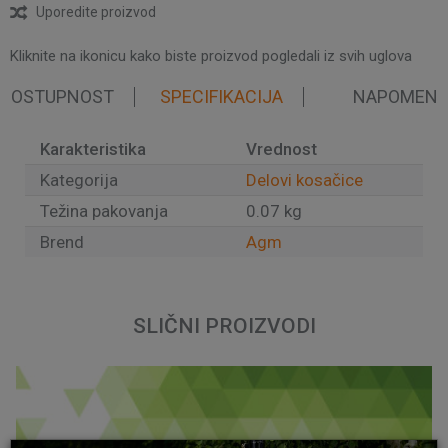
Uporedite proizvod
Kliknite na ikonicu kako biste proizvod pogledali iz svih uglova
 DOSTUPNOST
SPECIFIKACIJA
NAPOMEN
Karakteristika
Vrednost
Kategorija
Delovi kosačice
Težina pakovanja
0.07 kg
Brend
Agm
Ime/Nadimak
SLIČNI PROIZVODI
Email