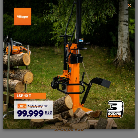
×
Poruka
POŠALJI
NOZ 43 cm
3.450,00
RSD