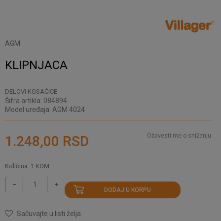
AGM
KLIPNJACA
DELOVI KOSAČICE
Šifra artikla:
084894
Model uređaja:
AGM 4024
Obavesti me o sniženju
1.248,00
RSD
Količina:
1
KOM
DODAJ U KORPU
Sačuvajte u listi želja