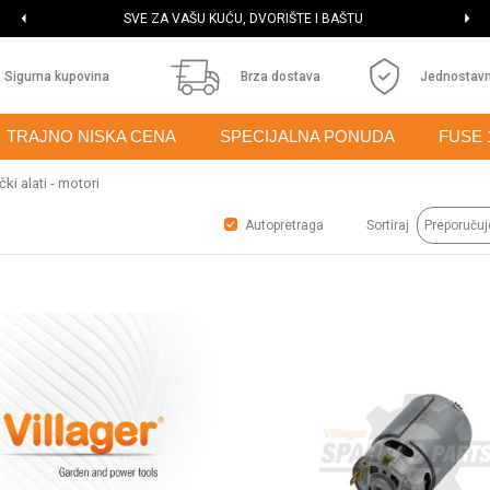
SVE ZA VAŠU KUĆU, DVORIŠTE I BAŠTU
Sigurna kupovina
Brza dostava
Jednostavn
TRAJNO NISKA CENA
SPECIJALNA PONUDA
FUSE 
ki alati - motori
Autopretraga
Sortiraj