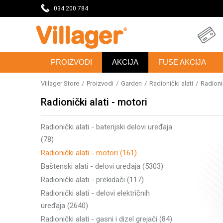
eseca
034 200 784
DOBRODOŠLI NA VILLAGER ONLINE PRODAVNICU
PROIZVODI
AKCIJA
FUSE AKCIJA
Villager Store
Proizvodi
Garden
Radionički alati
Radionič
Radionički alati - motori
Radionički alati - baterijski delovi uređaja
(78)
Radionički alati - motori
(161)
Baštenski alati - delovi uređaja
(5303)
Radionički alati - prekidači
(117)
Radionički alati - delovi električnih
uređaja
(2640)
Radionički alati - gasni i dizel grejači
(84)