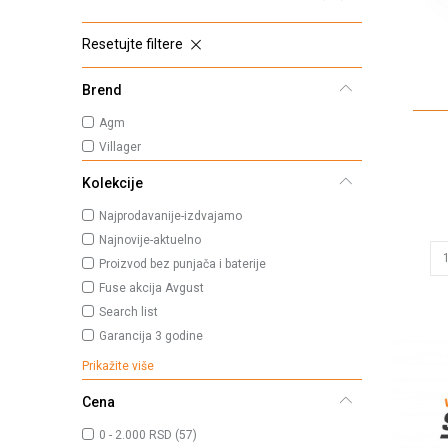
Resetujte filtere
Brend
Agm
Villager
Kolekcije
Najprodavanije-izdvajamo
Najnovije-aktuelno
Proizvod bez punjača i baterije
Fuse akcija Avgust
Search list
Garancija 3 godine
Prikažite više
Cena
0 - 2.000 RSD (57)