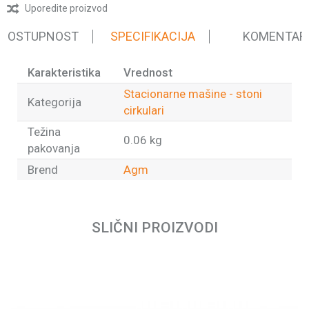
Uporedite proizvod
 DOSTUPNOST
SPECIFIKACIJA
KOMENTAR
Karakteristika
Vrednost
Stacionarne mašine - stoni
Kategorija
cirkulari
Težina
0.06 kg
pakovanja
Brend
Agm
Ime/Nadimak
SLIČNI PROIZVODI
Email