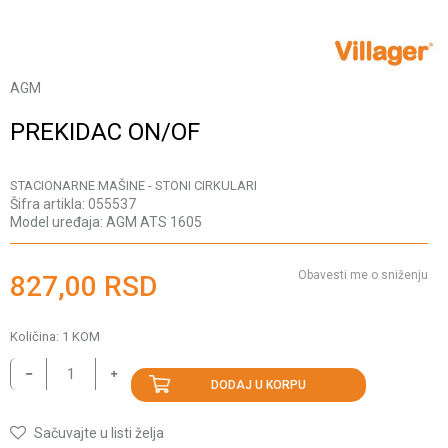
AGM
PREKIDAC ON/OF
STACIONARNE MAŠINE - STONI CIRKULARI
Šifra artikla:
055537
Model uređaja:
AGM ATS 1605
Obavesti me o sniženju
827,00
RSD
Količina:
1
KOM
DODAJ U KORPU
Sačuvajte u listi želja