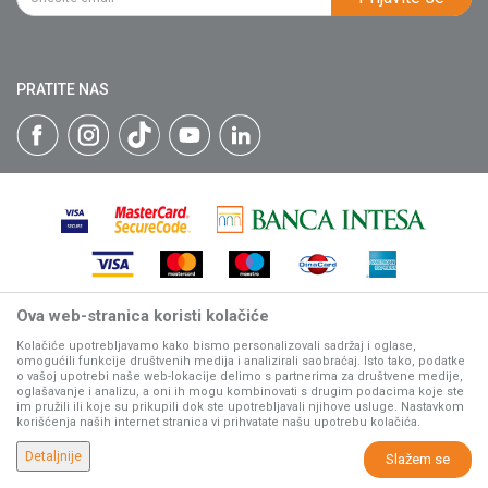
Isporuka
Katalozi
Matični broj: 07593252
Click & Collect
Blog
Načini plaćanja
PRATITE NAS
Plaćanje karticama
Web kredit Raiffeisen banke
Pravo na odustajanje
Reklamacije
Povraćaj sredstava
Zamena artikala
Ova web-stranica koristi kolačiće
Nastojimo da budemo što precizniji u opisu proizvoda, prikazu
slika i samih cena, ali ne možemo garantovati da su sve
Kolačiće upotrebljavamo kako bismo personalizovali sadržaj i oglase,
omogućili funkcije društvenih medija i analizirali saobraćaj. Isto tako, podatke
informacije kompletne i bez grešaka.
o vašoj upotrebi naše web-lokacije delimo s partnerima za društvene medije,
Svi artikli prikazani na sajtu su deo naše ponude, ali ne
oglašavanje i analizu, a oni ih mogu kombinovati s drugim podacima koje ste
podrazumeva da su dostupni u svakom trenutku.
im pružili ili koje su prikupili dok ste upotrebljavali njihove usluge. Nastavkom
korišćenja naših internet stranica vi prihvatate našu upotrebu kolačića.
www.villagerstore.com
NB SOFT
©2026
, Izrada
. Sva prava zadržana.
Detaljnije
Slažem se