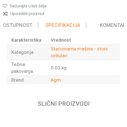
Sačuvajte u listi želja
Uporedite proizvod
 DOSTUPNOST
SPECIFIKACIJA
KOMENTAR
Karakteristika
Vrednost
Stacionarne mašine - stoni
Kategorija
cirkulari
Težina
0.03 kg
pakovanja
Brend
Agm
Ime/Nadimak
SLIČNI PROIZVODI
Email